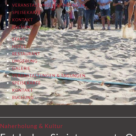
VERANSTALTUNGEN & TAGUNGEN
SPEISEKARTE
KONTAKT
BUCHUNG
START
HOTEL
RESTAURANT
UMGEBUNG
GALERIE
VERANSTALTUNGEN & TAGUNGEN
SPEISEKARTE
KONTAKT
BUCHUNG
Naherholung & Kultur